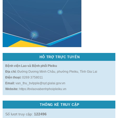
HỖ TRỢ TRỰC TUYẾN
Bệnh viện Lao và Bệnh phổi Pleiku
Địa chỉ:
Đường Dương Minh Châu, phường Pleiku, Tỉnh Gia Lai
Điện thoại:
0269 3758011
Email:
van_thu_bvlpple@syt.gialai.gov.vn
Website:
https://bvlaovabenhphoipleiku.vn
THỐNG KÊ TRUY CẬP
Số lượt truy cập:
122496