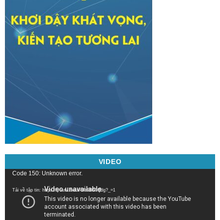
VIDEO
Trình
Code 150: Unknown error.
chơi
Tải về tập tin: https://youtu.be/zRJeB950Qdg?_=1
Video