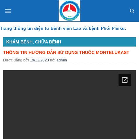
Skip
to
content
 thông tin điện tử Bệnh viện Lao và bệnh Phổi Pleiku.
KHÁM BỆNH, CHỮA BỆNH
THÔNG TIN HƯỚNG DẪN SỬ DỤNG THUỐC MONTELUKAST
Được đăng bởi
19/12/2023
bởi
admin