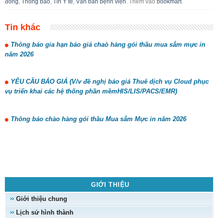
đồng
,
Thông báo
,
Tin Y tế
,
Văn bản bệnh viện
. Thêm vào
bookmart
.
Tin khác
Thông báo gia hạn báo giá chaò hàng gói thầu mua sắm mực in
năm 2026
YÊU CẦU BÁO GIÁ (V/v đề nghị báo giá Thuê dịch vụ Cloud phục
vụ triển khai các hệ thống phần mềmHIS/LIS/PACS/EMR)
Thông báo chào hàng gói thầu Mua sắm Mực in năm 2026
GIỚI THIỆU
Giới thiệu chung
Lịch sử hình thành