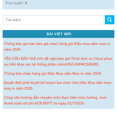
Trực tuyến:
0
BÀI VIẾT MỚI
Thông báo gia hạn báo giá chaò hàng gói thầu mua sắm mực in
năm 2026
YÊU CẦU BÁO GIÁ (V/v đề nghị báo giá Thuê dịch vụ Cloud phục
vụ triển khai các hệ thống phần mềmHIS/LIS/PACS/EMR)
Thông báo chào hàng gói thầu Mua sắm Mực in năm 2026
Quyết định phê duyệt kế hoạch lựa chọn nhà thầu Mua sắm mực
Thông báo gia hạn báo giá chaò hàng gói thầu mua sắm mực
máy in năm 2026
in năm 2026
Công văn hướng dẫn chuyên môn thực hiện mức hưởng, mức
YÊU CẦU BÁO GIÁ (V/v đề nghị báo giá Thuê dịch vụ Cloud
thanh toán chi phí KCB BHYT từ ngày 01/7/2026
phục vụ triển khai các hệ thống phần mềmHIS/LIS/PACS/EMR)